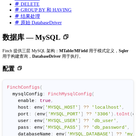
DELETE
GROUP BY 和 HAVING
结果处理
原始 DatabaseDriver
数据库 — MySQL
Finch 提供三层 MySQL 架构：
MTable/MField
用于模式定义，
Sqler
用于构建查询，
DatabaseDriver
用于执行。
配置
FinchConfigs
(
  mysqlConfig
:
FinchMysqlConfig
(
    enable
:
true
,
    host
:
 env
[
'MYSQL_HOST'
]
?
?
'localhost'
,
    port
:
(
env
[
'MYSQL_PORT'
]
?
?
'3306'
)
.
toInt
(
d
    user
:
 env
[
'MYSQL_USER'
]
?
?
'db_user'
,
    pass
:
 env
[
'MYSQL_PASS'
]
?
?
'db_password'
,
    databaseName
:
 env
[
'MYSQL_DATABASE'
]
?
?
'my_