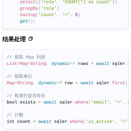
.
select
(
[
'role'
,
'COUNT(*) as count'
]
)
.
groupBy
(
'role'
)
.
having
(
'count'
,
'>'
,
5
)
.
get
(
)
;
结果处理
// 获取 Map 列表
List
<
Map
<
String
,
dynamic
>
>
 rows 
=
await
 sqler
.
g
// 获取单行
Map
<
String
,
dynamic
>
?
 row 
=
await
 sqler
.
first
(
)
// 检查行是否存在
bool exists 
=
await
 sqler
.
where
(
'email'
,
'='
,
 e
// 计数
int count 
=
await
 sqler
.
where
(
'is_active'
,
'='
,