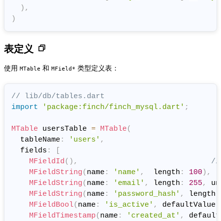
)
,
)
表定义
使用
和
类型定义表：
MTable
MField*
// lib/db/tables.dart
import
'package:finch/finch_mysql.dart'
;
MTable
 usersTable 
=
MTable
(
  tableName
:
'users'
,
  fields
:
[
MFieldId
(
)
,
//
MFieldString
(
name
:
'name'
,
  length
:
100
)
,
MFieldString
(
name
:
'email'
,
 length
:
255
,
 un
MFieldString
(
name
:
'password_hash'
,
 length
:
MFieldBool
(
name
:
'is_active'
,
 defaultValue
:
MFieldTimestamp
(
name
:
'created_at'
,
 default