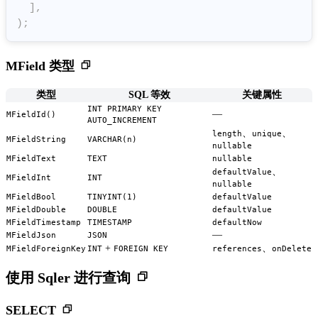
]
,
)
;
MField 类型
类型
SQL 等效
关键属性
INT PRIMARY KEY
—
MFieldId()
AUTO_INCREMENT
、
、
length
unique
MFieldString
VARCHAR(n)
nullable
MFieldText
TEXT
nullable
、
defaultValue
MFieldInt
INT
nullable
MFieldBool
TINYINT(1)
defaultValue
MFieldDouble
DOUBLE
defaultValue
MFieldTimestamp
TIMESTAMP
defaultNow
—
MFieldJson
JSON
+
、
MFieldForeignKey
INT
FOREIGN KEY
references
onDelete
使用 Sqler 进行查询
SELECT