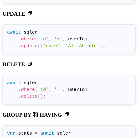
UPDATE
await
 sqler

.
where
(
'id'
,
'='
,
 userId
)
.
update
(
{
'name'
:
'Ali Ahmadi'
}
)
;
DELETE
await
 sqler

.
where
(
'id'
,
'='
,
 userId
)
.
delete
(
)
;
GROUP BY 和 HAVING
var
 stats 
=
await
 sqler
