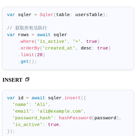
var
 sqler 
=
Sqler
(
table
:
 usersTable
)
;
// 获取所有活跃行
var
 rows 
=
await
 sqler

.
where
(
'is_active'
,
'='
,
true
)
.
orderBy
(
'created_at'
,
 desc
:
true
)
.
limit
(
20
)
.
get
(
)
;
INSERT
var
 id 
=
await
 sqler
.
insert
(
{
'name'
:
'Ali'
,
'email'
:
'ali@example.com'
,
'password_hash'
:
hashPassword
(
password
)
,
'is_active'
:
true
,
}
)
;