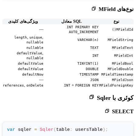
SQL معادل
ویژگی‌های کلیدی
INT PRIMA
—
AUTO_INC
,
,
length
unique
VARC
nullable
nullable
,
defaultValue
nullable
defaultValue
TINY
defaultValue
defaultNow
TIM
—
,
+
references
onDelete
INT
FOREI
var
 sqler 
=
Sqler
(
table
:
 user