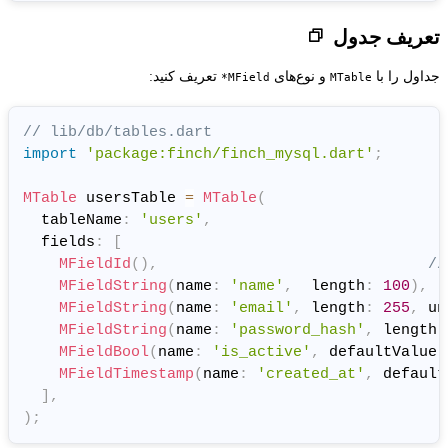
ای
تعریف کنید:
MField*
// lib/db/tables.dart
import
'package:finch/finch_m
MTable
 usersTable 
=
MTable
(
  tableName
:
'users'
,
  fields
:
[
MFieldId
(
)
,
MFieldString
(
name
:
'name'
MFieldString
(
name
:
'email
MFieldString
(
name
:
'passw
MFieldBool
(
name
:
'is_acti
MFieldTimestamp
(
name
:
'cr
]
,
)
;