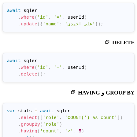
await
 sqler

.
where
(
'id'
,
'='
,
 userId
)
.
update
(
{
'name'
:
await
 sqler

.
where
(
'id'
,
'='
,
 userId
)
.
delete
(
)
;
var
 stats 
=
await
 sqler

.
select
(
[
'role'
,
'COUNT(*
.
groupBy
(
'role'
)
.
having
(
'count'
,
'>'
,
5
)