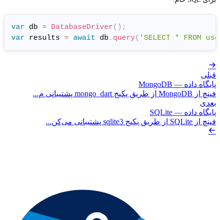
var
 db 
=
DatabaseDriver
(
)
;
var
 results 
=
await
 db
.
query
(