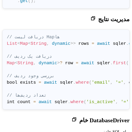
.
get
(
)
;
// دریافت لیست Map‌ها
List
<
Map
<
String
,
dynamic
>
>
 ro
// دریافت یک ردیف
Map
<
String
,
dynamic
>
?
 row 
=
a
// بررسی وجود ردیف
bool exists 
=
await
 sqler
.
whe
// تعداد ردیف‌ها
int count 
=
await
 sqler
.
where