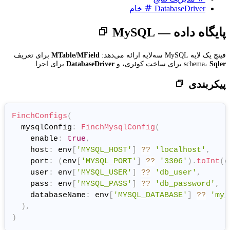
MTable/MField
برای تعریف
کوئری، و
DatabaseDriver
برای اجرا.
FinchConfigs
(
  mysqlConfig
:
FinchMysqlConf
    enable
:
true
,
    host
:
 env
[
'MYSQL_HOST'
]
?
    port
:
(
env
[
'MYSQL_PORT'
]
    user
:
 env
[
'MYSQL_USER'
]
?
    pass
:
 env
[
'MYSQL_PASS'
]
?
    databaseName
:
 env
[
'MYSQL_
)
,
)