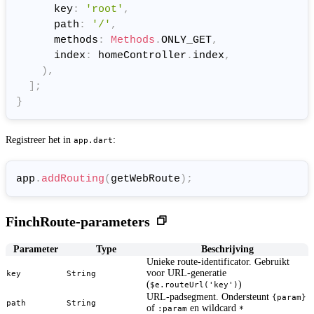
      key
:
'root'
,
      path
:
'/'
,
      methods
:
Methods
.
ONLY_GET
,
      index
:
 homeController
.
index
,
)
,
]
;
}
Registreer het in
:
app.dart
app
.
addRouting
(
getWebRoute
)
;
FinchRoute-parameters
Parameter
Type
Beschrijving
Unieke route-identificator. Gebruikt
voor URL-generatie
key
String
(
)
$e.routeUrl('key')
URL-padsegment. Ondersteunt
{param}
path
String
of
en wildcard
:param
*