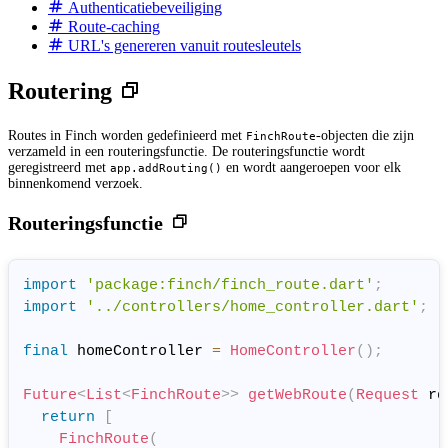
Authenticatiebeveiliging
Route-caching
URL's genereren vanuit routesleutels
Routering
Routes in Finch worden gedefinieerd met
-objecten die zijn
FinchRoute
verzameld in een routeringsfunctie. De routeringsfunctie wordt
geregistreerd met
en wordt aangeroepen voor elk
app.addRouting()
binnenkomend verzoek.
Routeringsfunctie
import
'package:finch/finch_route.dart'
;
import
'../controllers/home_controller.dart'
;
final
 homeController 
=
HomeController
(
)
;
Future
<
List
<
FinchRoute
>
>
getWebRoute
(
Request
 rq
return
[
FinchRoute
(