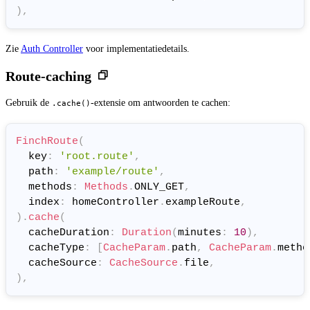
)
,
Zie
Auth Controller
voor implementatiedetails.
Route-caching
Gebruik de
-extensie om antwoorden te cachen:
.cache()
FinchRoute
(
  key
:
'root.route'
,
  path
:
'example/route'
,
  methods
:
Methods
.
ONLY_GET
,
  index
:
 homeController
.
exampleRoute
,
)
.
cache
(
  cacheDuration
:
Duration
(
minutes
:
10
)
,
  cacheType
:
[
CacheParam
.
path
,
CacheParam
.
metho
  cacheSource
:
CacheSource
.
file
,
)
,