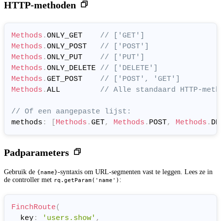
HTTP-methoden
Methods
.
ONLY_GET    
// ['GET']
Methods
.
ONLY_POST   
// ['POST']
Methods
.
ONLY_PUT    
// ['PUT']
Methods
.
ONLY_DELETE 
// ['DELETE']
Methods
.
GET_POST    
// ['POST', 'GET']
Methods
.
ALL         
// Alle standaard HTTP-meth
// Of een aangepaste lijst:
methods
:
[
Methods
.
GET
,
Methods
.
POST
,
Methods
.
DE
Padparameters
Gebruik de
-syntaxis om URL-segmenten vast te leggen. Lees ze in
{name}
de controller met
:
rq.getParam('name')
FinchRoute
(
  key
:
'users.show'
,