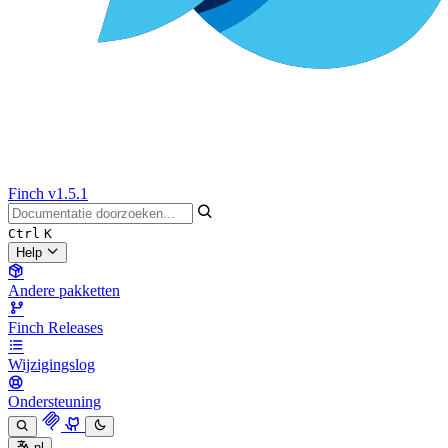
Finch
v1.5.1
Ctrl
K
Help
Andere pakketten
Finch Releases
Wijzigingslog
Ondersteuning
nl