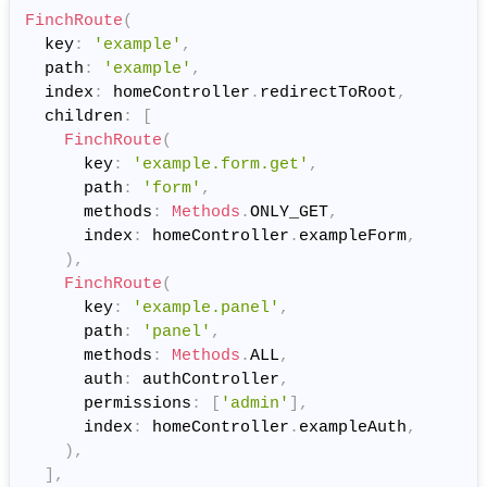
FinchRoute
(
  key
:
'example'
,
  path
:
'example'
,
  index
:
 homeController
.
redirectToRoot
,
  children
:
[
FinchRoute
(
      key
:
'example.form.get'
,
      path
:
'form'
,
      methods
:
Methods
.
ONLY_GET
,
      index
:
 homeController
.
exampleForm
,
)
,
FinchRoute
(
      key
:
'example.panel'
,
      path
:
'panel'
,
      methods
:
Methods
.
ALL
,
      auth
:
 authController
,
      permissions
:
[
'admin'
]
,
      index
:
 homeController
.
exampleAuth
,
)
,
]
,