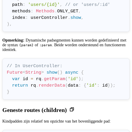
  path
:
'users/{id}'
,
// or 'users/:id'
  methods
:
Methods
.
ONLY_GET
,
  index
:
 userController
.
show
,
)
,
Opmerking:
Dynamische padsegmenten kunnen worden gedefinieerd met
de syntax
of
. Beide worden ondersteund en functioneren
{param}
:param
identiek.
// In UserController:
Future
<
String
>
show
(
)
async
{
var
 id 
=
 rq
.
getParam
(
'id'
)
;
return
 rq
.
renderData
(
data
:
{
'id'
:
 id
}
)
;
}
Geneste routes (children)
Kindpadden zijn relatief ten opzichte van het bovenliggende pad: