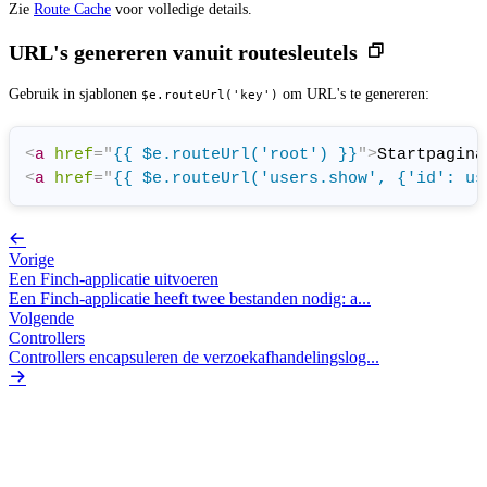
Zie
Route Cache
voor volledige details.
URL's genereren vanuit routesleutels
Gebruik in sjablonen
om URL's te genereren:
$e.routeUrl('key')
<
a
href
=
"
{{ $e.routeUrl('root') }}
"
>
Startpagina
<
a
href
=
"
{{ $e.routeUrl('users.show', {'id': us
Vorige
Een Finch-applicatie uitvoeren
Een Finch-applicatie heeft twee bestanden nodig: a...
Volgende
Controllers
Controllers encapsuleren de verzoekafhandelingslog...