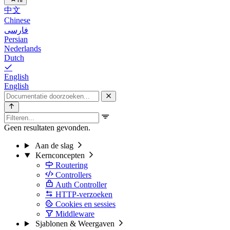
中文
Chinese
فارسی
Persian
Nederlands
Dutch
English
English
Geen resultaten gevonden.
Aan de slag
Kernconcepten
Routering
Controllers
Auth Controller
HTTP-verzoeken
Cookies en sessies
Middleware
Sjablonen & Weergaven