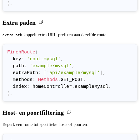
)
,
Extra paden
koppelt extra URL-prefixen aan dezelfde route:
extraPath
FinchRoute
(
  key
:
'root.mysql'
,
  path
:
'example/mysql'
,
  extraPath
:
[
'api/example/mysql'
]
,
  methods
:
Methods
.
GET_POST
,
  index
:
 homeController
.
exampleMysql
,
)
,
Host- en poortfiltering
Beperk een route tot specifieke hosts of poorten: