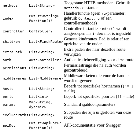
Toegestane HTTP-methoden. Gebruik
methods
List<String>
-constanten
Methods
Handlerfunctie (geen
-parameter;
rq
Future<String>
gebruik
of een
index
Context.rq
Function()?
controllermethode)
Controller-instantie.
wordt
index()
controller
Controller?
aangeroepen als
niet is ingesteld
index
Geneste kindroutes. Pad is relatief ten
children
List<FinchRoute>
opzichte van de ouder
Extra paden die naar dezelfde route
extraPath
List<String>
verwijzen
Authenticatiebeveiliging voor deze route
auth
AuthController?
Permissiestrings die na auth worden
permissions
List<String>
gecontroleerd
Middleware-keten die vóór de handler
middlewares
List<Middleware>
wordt uitgevoerd
Beperk tot specifieke hostnamen (
['*']
hosts
List<String>
= alle)
Beperk tot specifieke poorten (
= alle)
ports
List<int>
[]
Map<String,
Standaard sjabloonparameters
params
dynamic>
Subpaden die zijn uitgesloten van deze
excludePaths
List<String>
route
Future<ApiDoc>?
API-documentatie voor Swagger
apiDoc
Function()?