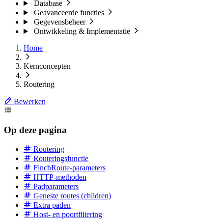
Database
Geavanceerde functies
Gegevensbeheer
Ontwikkeling & Implementatie
Home
Kernconcepten
Routering
Bewerken
Op deze pagina
Routering
Routeringsfunctie
FinchRoute-parameters
HTTP-methoden
Padparameters
Geneste routes (children)
Extra paden
Host- en poortfiltering