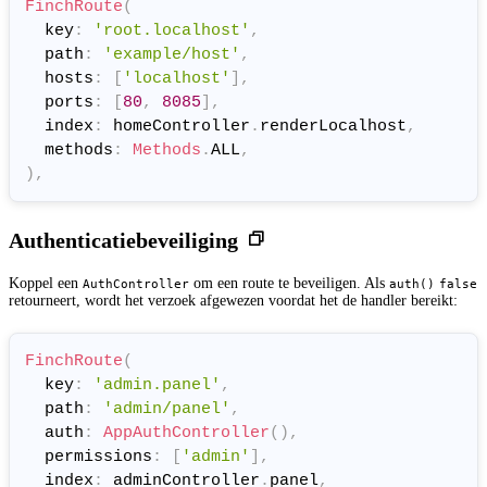
FinchRoute
(
  key
:
'root.localhost'
,
  path
:
'example/host'
,
  hosts
:
[
'localhost'
]
,
  ports
:
[
80
,
8085
]
,
  index
:
 homeController
.
renderLocalhost
,
  methods
:
Methods
.
ALL
,
)
,
Authenticatiebeveiliging
Koppel een
om een route te beveiligen. Als
AuthController
auth()
false
retourneert, wordt het verzoek afgewezen voordat het de handler bereikt:
FinchRoute
(
  key
:
'admin.panel'
,
  path
:
'admin/panel'
,
  auth
:
AppAuthController
(
)
,
  permissions
:
[
'admin'
]
,
  index
:
 adminController
.
panel
,