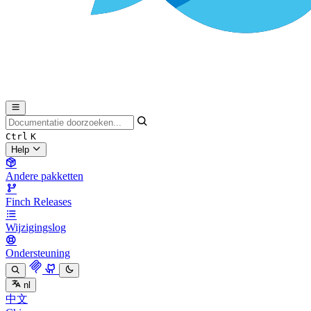
Ctrl
K
Help
Andere pakketten
Finch Releases
Wijzigingslog
Ondersteuning
nl
中文