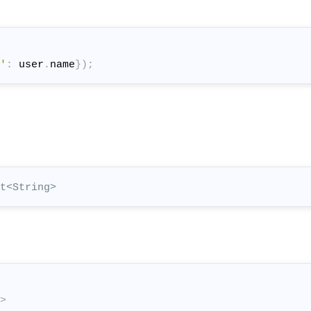
'
:
 user
.
name
}
)
;
t<String>
>