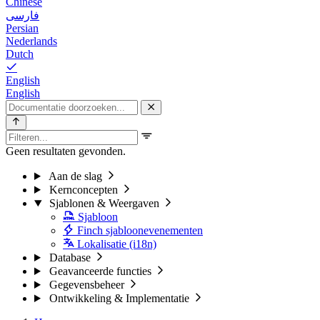
Chinese
فارسی
Persian
Nederlands
Dutch
English
English
Geen resultaten gevonden.
Aan de slag
Kernconcepten
Sjablonen & Weergaven
Sjabloon
Finch sjabloonevenementen
Lokalisatie (i18n)
Database
Geavanceerde functies
Gegevensbeheer
Ontwikkeling & Implementatie