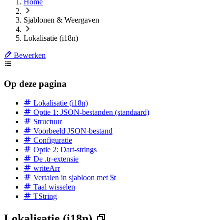
Home
Sjablonen & Weergaven
Lokalisatie (i18n)
Bewerken
Op deze pagina
Lokalisatie (i18n)
Optie 1: JSON-bestanden (standaard)
Structuur
Voorbeeld JSON-bestand
Configuratie
Optie 2: Dart-strings
De .tr-extensie
writeArr
Vertalen in sjabloon met $t
Taal wisselen
TString
Lokalisatie (i18n)