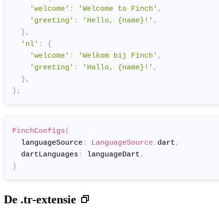
'welcome'
:
'Welcome to Finch'
,
'greeting'
:
'Hello, {name}!'
,
}
,
'nl'
:
{
'welcome'
:
'Welkom bij Finch'
,
'greeting'
:
'Hallo, {name}!'
,
}
,
}
;
FinchConfigs
(
  languageSource
:
LanguageSource
.
dart
,
  dartLanguages
:
 languageDart
,
)
De .tr-extensie