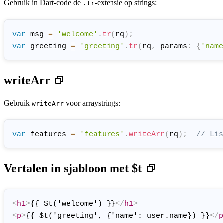
Gebruik in Dart-code de
-extensie op strings:
.tr
var
 msg 
=
'welcome'
.
tr
(
rq
)
;
var
 greeting 
=
'greeting'
.
tr
(
rq
,
 params
:
{
'name
writeArr
Gebruik
voor arraystrings:
writeArr
var
 features 
=
'features'
.
writeArr
(
rq
)
;
// Lis
Vertalen in sjabloon met $t
<
h1
>
{{ $t('welcome') }}
</
h1
>
<
p
>
{{ $t('greeting', {'name': user.name}) }}
</
p