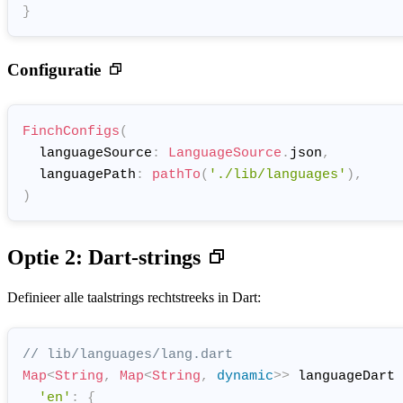
}
Configuratie
FinchConfigs
(
  languageSource
:
LanguageSource
.
json
,
  languagePath
:
pathTo
(
'./lib/languages'
)
,
)
Optie 2: Dart-strings
Definieer alle taalstrings rechtstreeks in Dart:
// lib/languages/lang.dart
Map
<
String
,
Map
<
String
,
dynamic
>
>
 languageDart 
'en'
:
{