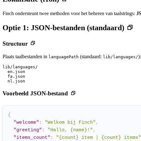
Finch ondersteunt twee methoden voor het beheren van taalstrings:
J
Optie 1: JSON-bestanden (standaard)
Structuur
Plaats taalbestanden in
(standaard:
):
languagePath
lib/languages/
lib/languages/

  en.json

  fa.json

Voorbeeld JSON-bestand
{
"welcome"
:
"Welkom bij Finch"
,
"greeting"
:
"Hallo, {name}!"
,
"items_count"
:
"{count} item | {count} items"